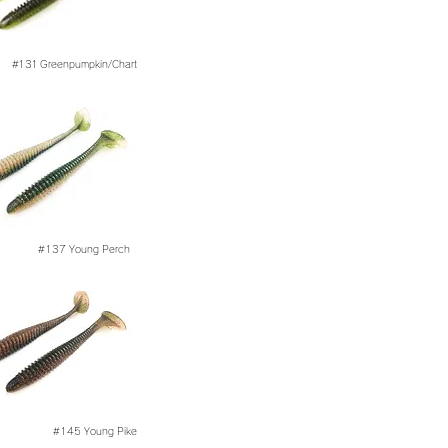
#131
Greenpumpkin/Chart
#137 Young Perch
#145
Young Pike