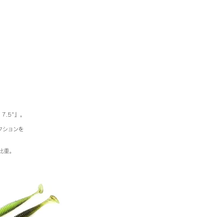
7.5"』。
クションを
高比重。