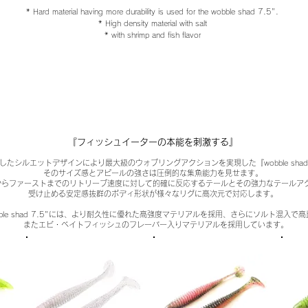
* Hard material having more durability is used for the wobble shad 7.5".
* High density material with salt
* with shrimp and fish flavor
『フィッシュイーターの本能を刺激する』
したシルエットデザインにより最大級のウォブリングアクションを実現した『wobble shad 
そのサイズ感とアピールの強さは圧倒的な集魚能力を見せます。
からファーストまでのリトリーブ速度に対して的確に反応するテールとその強力なテールア
受け止める安定感抜群のボディ形状が様々なリグに高次元で対応します。
bble shad 7.5"には、より耐久性に優れた高強度マテリアルを採用、さらにソルト混入で
またエビ・ベイトフィッシュのフレーバー入りマテリアルを採用しています。