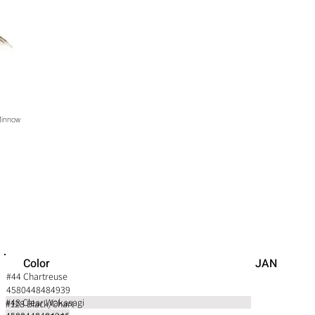
Minnow
Color JAN
#44 Chartreuse
4580448484939
#48 Clear Wakasagi
#128 Black/Chart