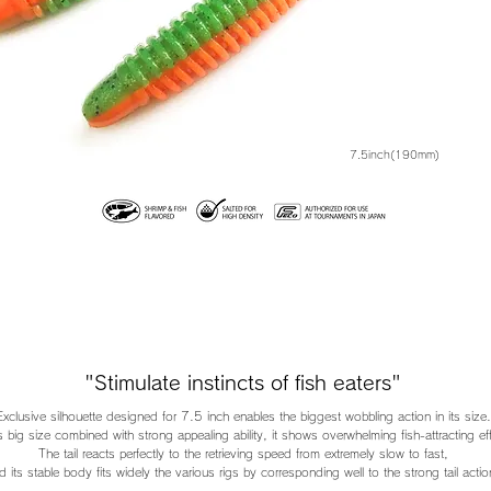
7.5inch(190mm)
"Stimulate instincts of fish eaters"
Exclusive silhouette designed for 7.5 inch enables the biggest wobbling action in its size.
s big size combined with strong appealing ability, it shows overwhelming fish-attracting ef
The tail reacts perfectly to the retrieving speed from extremely slow to fast,
d its stable body fits widely the various rigs by corresponding well to the strong tail actio