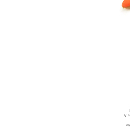
By it
an