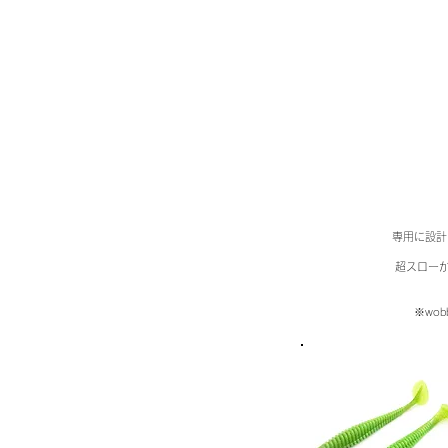
専用に設計
超スロー
※wo