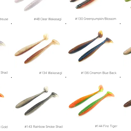
#130
Greenpumpkin/Blossom
treuse
#48
Clear Wakasagi
 Shad
#134
Wakasagi
#136
Cinamon Blue Back
#144
Fire Tiger
#143
Rainbow Smoke Shad
l Gold