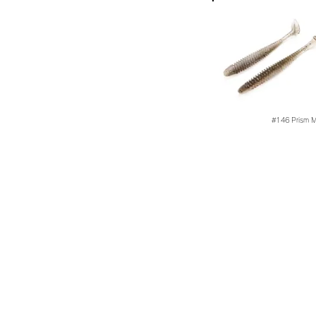
#146
Prism 