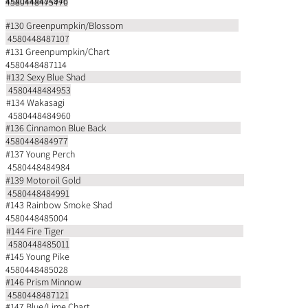
4580448484946
4580448475470
#130 Greenpumpkin/Blossom
4580448487107
#131 Greenpumpkin/Chart
4580448487114
#132 Sexy Blue Shad
4580448484953
#134 Wakasagi
4580448484960
#136 Cinnamon Blue Back
4580448484977
#137 Young Perch
4580448484984
#139 Motoroil Gold
4580448484991
#143 Rainbow Smoke Shad
4580448485004
#144 Fire Tiger
4580448485011
#145 Young Pike
4580448485028
#146 Prism Minnow
4580448487121
#147 Blue/Lime Chart