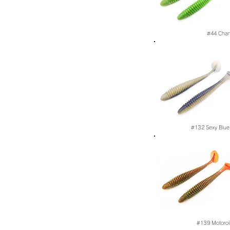
#44
Char
#132
Sexy Blue
#139
Motoroi