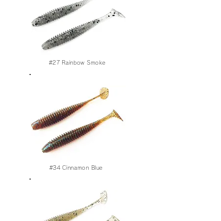
#27
Rainbow Smoke
#34
Cinnamon Blue