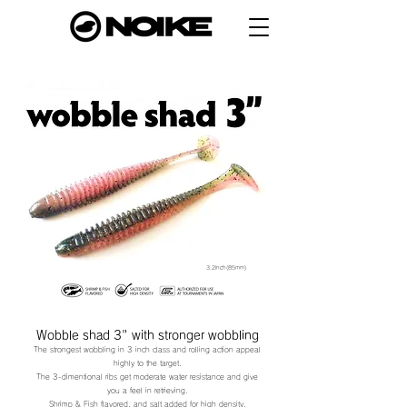
3.2inch(85mm)
Wobble shad 3" with stronger wobbling
The strongest wobbling in 3 inch class and rolling action appeal
highly to the target.
The 3-dimentional ribs g
et moderate water resistance and give
you a feel in retrieving.
Shrimp & Fish flavored, and salt added for high density.