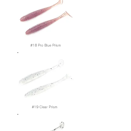
#18
Pro
Blue
Prism
#19
Clear Prism