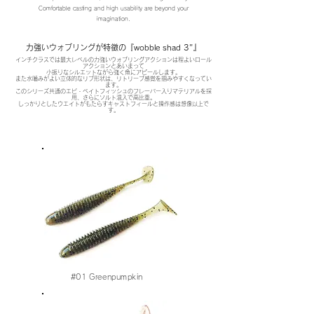
Comfortable casting and high usability are beyond your
imagination.
力強いウォブリングが特徴の『wobble shad 3"』
インチクラスでは最大レベルの力強いウォブリングアクションは程よいロール
アクションとあいまって
小振りなシルエットながら強く魚にアピールします。
また水嚙みがよい立体的なリブ形状は、リトリーブ感覚を掴みやすくなってい
ます。
このシリーズ共通のエビ・ベイトフィッシュのフレーバー入りマテリアルを採
用、さらにソルト混入で高比重。
しっかりとしたウエイトがもたらすキャストフィールと操作感は想像以上で
す。
#01
Greenpumpkin