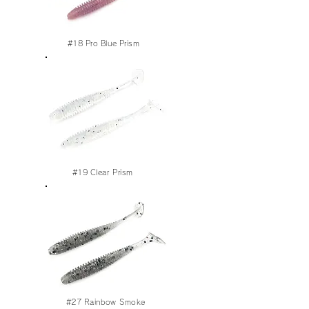
#18
Pro
Blue
Prism
#19
Clear Prism
#27
Rainbow Smoke