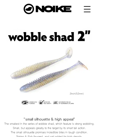
2inch(52mm)
"small silhouette & high appeal"
The smallest in the series of wobble shad, which feature is strong wobbling.
Small, but appeals greatly to the target by its smart tail action.
The small silhouette promises incredible bites in tough condition.
Shrimp & Fish flavored, and salt added for high density.