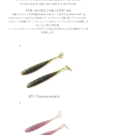
A must-have to catch one more in a last minute.
『スモールシルエット&ハイアピール』
力
強いウォブリングが特徴のwobble shadシリーズの中でもwobble shad2" は
小さなシルエットながらも小気味良いテールアクションで強く魚にアピールします。
このシリーズ共通のエビ・ベイトフィッシュのフレーバー入りマテリアルを採
用。さ
らにソルト混入で高比重。
トーナメントのリミットメイクやどうしてもあと１匹釣りたいときに確実なバイトを
お約束します。
#01
Greenpumpkin