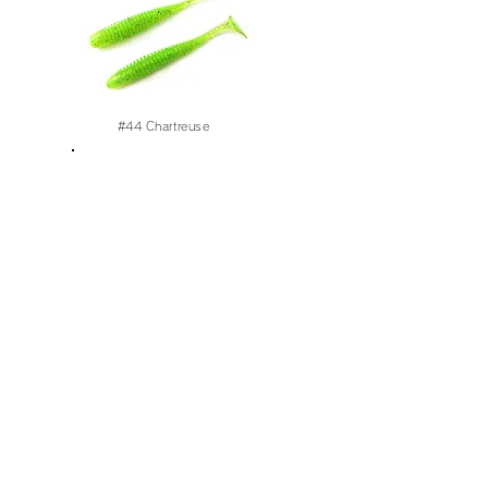
#44
Chartreuse
#48 Clear Wakasagi