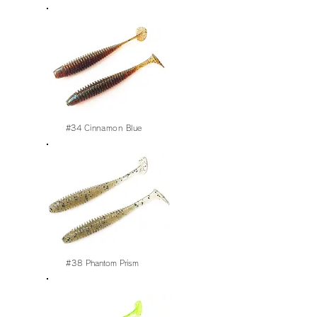
#34
Cinnamon Blue
#38 Phantom Prism