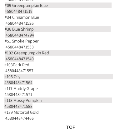
#09 Greenpumpkin Blue
4580448471519
#34 Cinnamon Blue
4580448471526
#36 Blue Shrimp
4580448474794
#51 Smoke Pepper
4580448471533
#102 Greenpumpkin Red
4580448471540
#103Dark Red
4580448471557
#105 Oily
4580448471564
#117 Muddy Grape
4580448471571
#118 Mossy Pumpkin
4580448471588
#139 Motoroil Gold
4580448474466
TOP