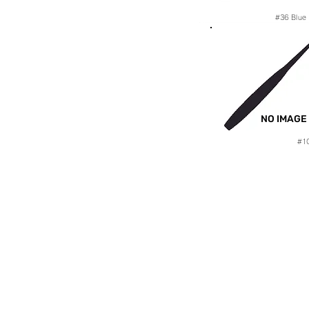
#36
Blue
NO IMAGE
#1