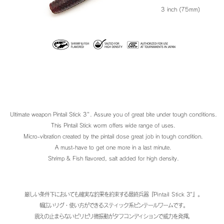
3 inch (75mm)
Ultimate weapon Pintail Stick 3". Assure you of great bite under tough conditions.
This Pintail Stick worm offers wide range of uses.
Micro-vibration created by the pintail dose great job in tough condition.
A must-have to get one more in a last minute.
Shrimp & Fish flavored, salt added for high density.
厳しい条件下においても確実な釣果を約束する最終兵器『
Pintail Stick
3"』。
幅広いリグ・使い方ができるスティック系ピンテールワームです。
震えの止まらないピリピリ微振動がタフコンディションで威力を発揮。