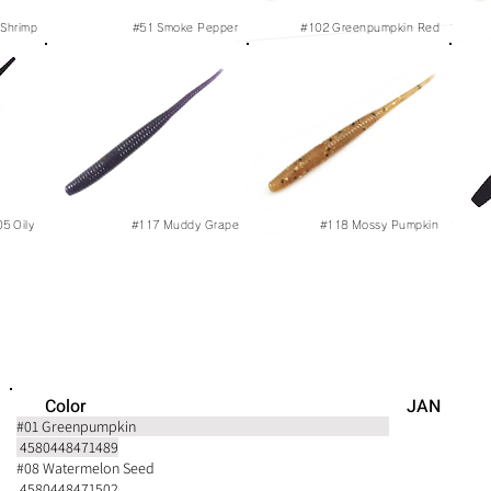
 Shrimp
#51
Smoke Pepper
#102
Greenpumpkin Red
05
Oily
#117
Muddy Grape
#118
Mossy Pumpkin
Color JAN
#01 Greenpumpkin
4580448471489
#08 Watermelon Seed
4580448471502