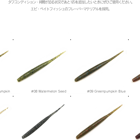
タフコンディション・時間が迫る状況であと1匹を追加したいときにぜひご使用ください。
エビ・ベイトフィッシュのフレーバーマテリアルを採用。
umpkin
#08
Watermelon Seed
#09
Greenpumpkin Blue