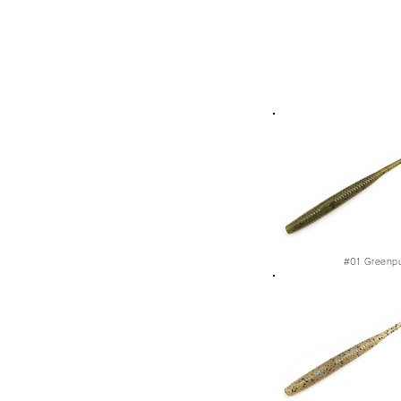
#01
Greenp