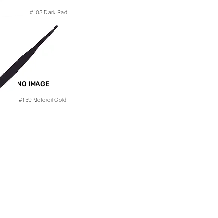
#103
Dark Red
NO IMAGE
#139
Motoroil Gold