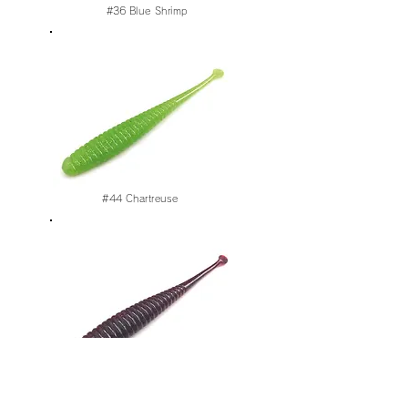
#36
Blue Shrimp
#44
Chartreuse
#103
Dark Red