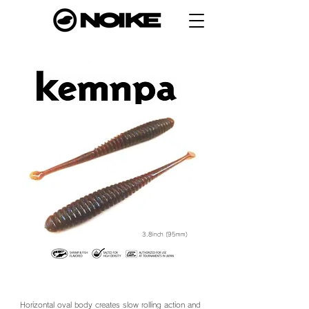
3.8inch (95mm)
Horizontal oval body creates slow rolling action and